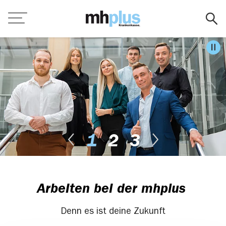
Zum Hauptinhalt springen
Navigation
Pa
Nächster Slide
1
2
3
Vorheriger Slide
Arbeiten bei der mhplus
Denn es ist deine Zukunft