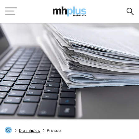
Zum Hauptinhalt springen
Navigation
Startseite
Die mhplus
Presse