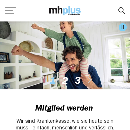
Zum Hauptinhalt springen
Navigation
Pa
Nächster Slide
1
2
3
Vorheriger Slide
Mitglied werden
Wir sind Krankenkasse, wie sie heute sein
muss - einfach, menschlich und verlässlich.