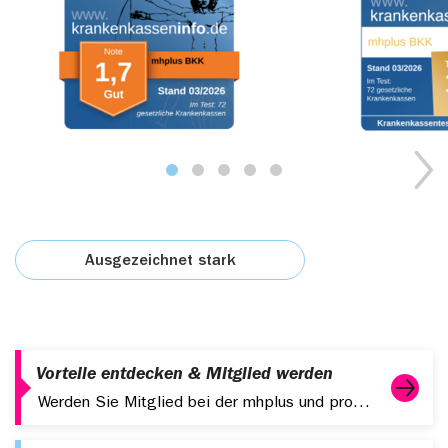
Ende des Sliders
Ausgezeichnet stark
Vorteile entdecken & Mitglied werden
Werden Sie Mitglied bei der mhplus und profitieren Sie von starken Leistungen, digitalen Services und attraktiven Zusatzangeboten.