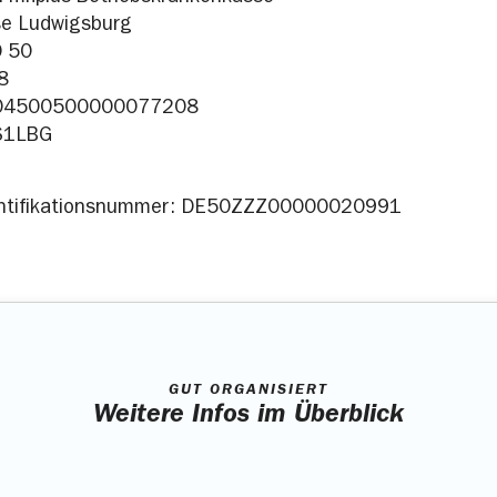
se Ludwigsburg
0 50
8
604500500000077208
S1LBG
dentifikationsnummer: DE50ZZZ00000020991
GUT ORGANISIERT
Weitere Infos im Überblick