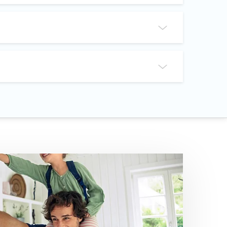
lichtet - wie private Unternehmen und
m Zweck erheben und verarbeiten (Art. 13
n und an wen die mhplus Daten