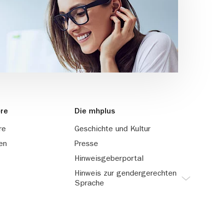
ere
Die mhplus
re
Geschichte und Kultur
en
Presse
Hinweisgeberportal
Hinweis zur gendergerechten
Sprache
Damit unsere Texte leicht
lesbar sind, verzichten wir
auf die gleichzeitige