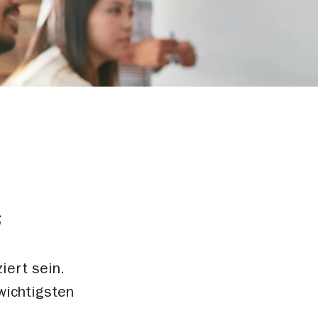
s
ert sein.
wichtigsten