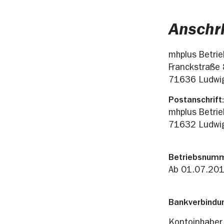
Anschr
mhplus Betri
Franckstraße 
71636 Ludwi
Postanschrift:
mhplus Betri
71632 Ludwi
Betriebsnumm
Ab 01.07.201
Bankverbindu
Kontoinhaber