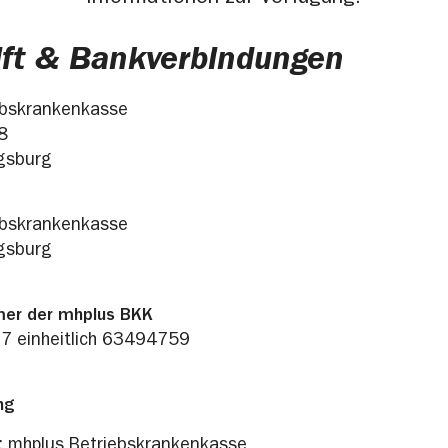
ift & Bankverbindungen
ebskrankenkasse
8
gsburg
ebskrankenkasse
gsburg
er der mhplus BKK
7 einheitlich 63494759
ng
: mhplus Betriebskrankenkasse