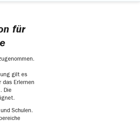
on für
le
n zugenommen.
ung gilt es
 das Erlernen
. Die
ignet.
 und Schulen.
bereiche