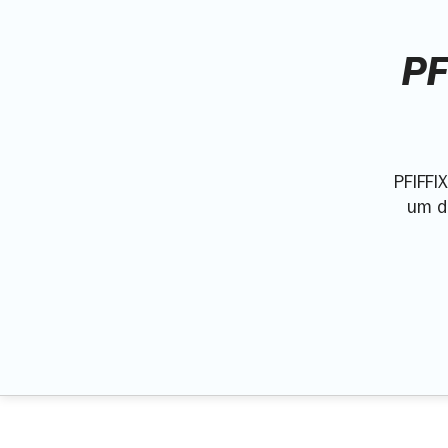
PF
PFIFFI
um da