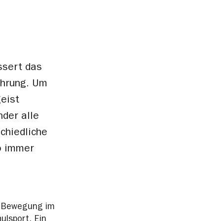
ssert das
ährung. Um
geist
der alle
chiedliche
so immer
ch Bewegung im
ulsport. Ein