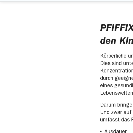
PFIFFIX
den Ki
Körperliche 
Dies sind unt
Konzentration
durch geeign
eines gesundh
Lebenswelten 
Darum bringen
Und zwar auf
umfasst das 
Ausdauer