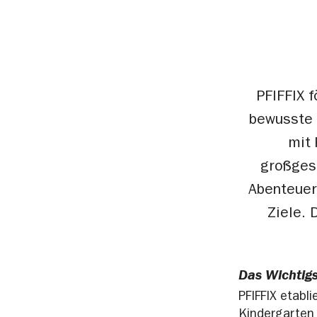
PFIFFIX 
bewusste 
mit 
großges
Abenteuer
Ziele. 
Das Wichtig
PFIFFIX etabl
Kindergarten 