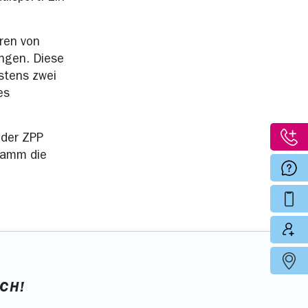
hren von
ungen. Diese
stens zwei
es
 der ZPP
gramm die
ICH!