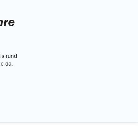
hre
ls rund
ie da.