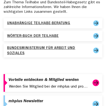
informiert. Zum Beispiel über relevante Informationen,
Zum Thema Teilhabe und Bundesteil-Habegesetz gibt es
Kontaktdaten oder ähnlichem.
zahlreiche Informationsforen. Wir haben Ihnen die
wichtigsten Links zusammen gestellt.
UNABHÄNGIGE TEILHABE-BERATUNG
WÖRTER-BUCH DER TEILHABE
BUNDESMINISTERIUM FÜR ARBEIT UND
SOZIALES
Vorteile entdecken & Mitglied werden
Werden Sie Mitglied bei der mhplus und profitieren Sie von starken Leistungen, digitalen Services und attraktiven Zusatzangeboten.
mhplus Newsletter