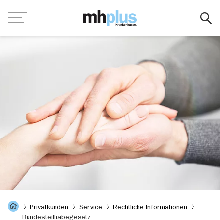
Zum Hauptinhalt springen
Navigation
Startseite
Privatkunden
Service
Rechtliche Informationen
Bundesteilhabegesetz