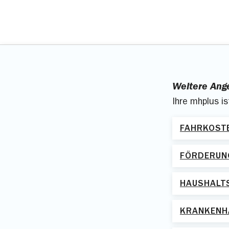
Weitere Ang
Ihre mhplus i
FAHRKOST
FÖRDERUN
HAUSHALTS
KRANKENH