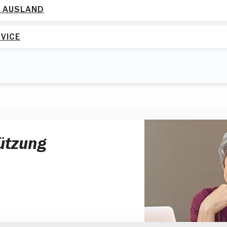
M AUSLAND
VICE
ützung