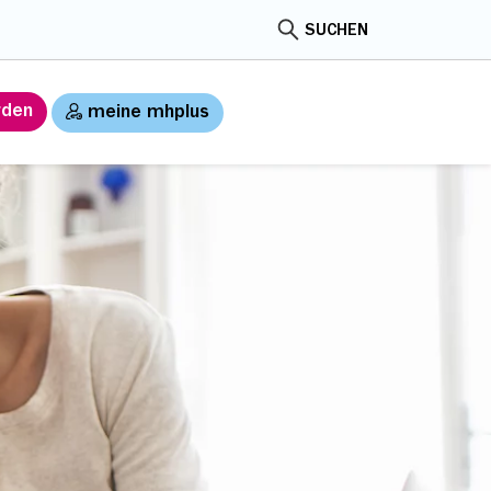
SUCHEN
rden
meine mhplus