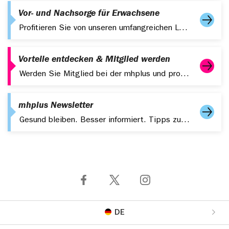
Vor- und Nachsorge für Erwachsene
Profitieren Sie von unseren umfangreichen Leistungen zur Vor- und Nachsorge für Erwachsene. Für ein gesundes und fittes Leben.
Vorteile entdecken & Mitglied werden
Werden Sie Mitglied bei der mhplus und profitieren Sie von starken Leistungen, digitalen Services und attraktiven Zusatzangeboten.
mhplus Newsletter
Gesund bleiben. Besser informiert. Tipps zu Gesundheit, Fitness und aktuelle Themen – kompakt in Ihrem Postfach.
DE