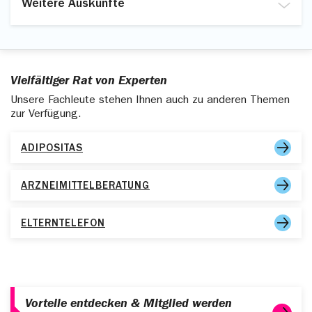
Vor- und Nachberatung von Arztbesuchen
Weitere Auskünfte
oder Kliniken im Ausland
Allgemeine Informationen zu Medikamenten,
Sie erhalten Auskünfte über unser SportTelefon,
Äquivalenzwirkstoffen und Wirkstoffnamen im Ausland
Ü50Telefon, JugendTelefon, Prävention und
Vorsorgemaßnahmen und anderen Themen.
Vielfältiger Rat von Experten
Unsere Fachleute stehen Ihnen auch zu anderen Themen
zur Verfügung.
ADIPOSITAS
ARZNEIMITTELBERATUNG
ELTERNTELEFON
Vorteile entdecken & Mitglied werden