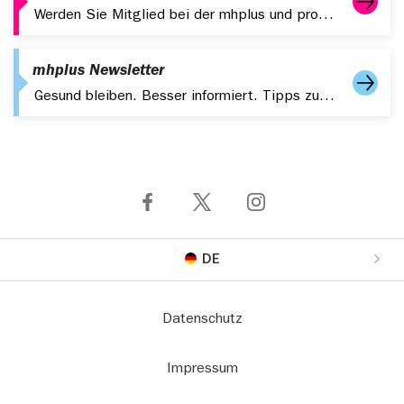
Werden Sie Mitglied bei der mhplus und profitieren Sie von starken Leistungen, digitalen Services und attraktiven Zusatzangeboten.
mhplus Newsletter
Gesund bleiben. Besser informiert. Tipps zu Gesundheit, Fitness und aktuelle Themen – kompakt in Ihrem Postfach.
DE
Datenschutz
Impressum