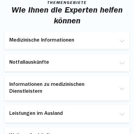
THEMENGEBIETE
Wie Ihnen die Experten helfen
können
Medizinische Informationen
Erkrankungen, deren mögliche Ursachen, Symptome
und Behandlungsmöglichkeiten
Notfallauskünfte
Medikamente und deren Nebenwirkungen
Individuelle Gesundheitsleistungen (IGeL)
Ärztliche und zahnärztliche Notdienste
Impfung/Reiseimpfung
Apothekennotdienste
Informationen zu medizinischen
Dienstleistern
Ambulante ärztliche Behandlungen
Krankenhäuser und Rehabilitationskliniken
Leistungen im Ausland
Ambulante zahnärztliche Behandlungen
Ambulante und stationäre Pflegeeinrichtungen
Medizinische Versorgung im Ausland
Selbsthilfegruppen, Beratungsstellen und vieles mehr
Benennung deutsch- oder englischsprachiger Ärzte