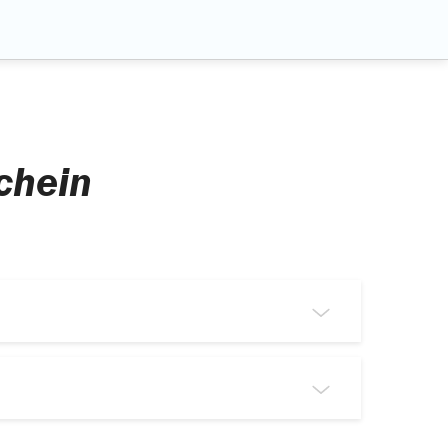
chein
s Dokument:
andskrankenschein. Damit sind nur