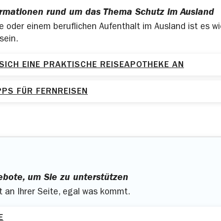
Slowakei
Sloweni
ormationen rund um das Thema Schutz im Ausland
Tschechien
Ungarn
e oder einem beruflichen Aufenthalt im Ausland ist es wi
sein.
 SICH EINE PRAKTISCHE REISEAPOTHEKE AN
PPS FÜR FERNREISEN
ebote, um Sie zu unterstützen
st an Ihrer Seite, egal was kommt.
E