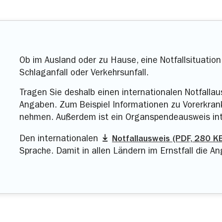
Bulgarien
Dänema
hein für Bosnien-Herzegowina und Tunesien über unser
Finnland
Frankrei
 Türkei zu erhalten, kontaktieren Sie uns telefonisch
Großbritannien
Irland
Ob im Ausland oder zu Hause, eine Notfallsituation
Schlaganfall oder Verkehrsunfall.
Italien
Kroatien
Tragen Sie deshalb einen internationalen Notfallau
Liechtenstein
Litauen
Angaben. Zum Beispiel Informationen zu Vorerkra
nehmen. Außerdem ist ein Organspendeausweis int
Malta
Nordmaz
Den internationalen
Notfallausweis (PDF, 280 K
Niederlande
Norweg
Sprache. Damit in allen Ländern im Ernstfall die A
Polen
Portugal
Schweden
Schweiz