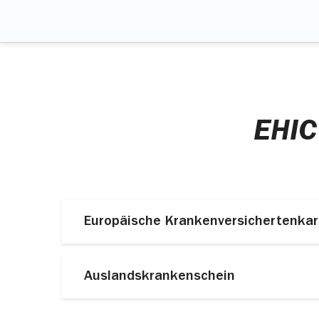
EHIC
Europäische Krankenversichertenkar
In diesen Ländern genügt die europäisch
Auslandskrankenschein
Land
Für Reisen nach Bosnien-Herzegowina, in