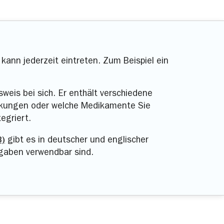
rk
e
Online-Filiale
runter.
ch
07141 9790-0
oder über
 kann jederzeit eintreten. Zum Beispiel ein
sweis bei sich. Er enthält verschiedene
nkungen oder welche Medikamente Sie
egriert.
edonien
B)
gibt es in deutscher und englischer
en
ngaben verwendbar sind.