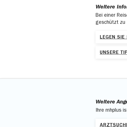
Serbien
Weitere Inf
Spanien
Bei einer Reis
geschützt zu 
Zypern
LEGEN SIE
UNSERE TI
Weitere Ang
Ihre mhplus i
ARZTSUCH