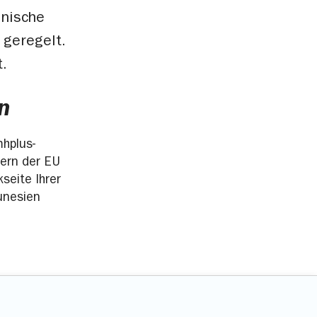
inische
 geregelt.
t.
n
hplus-
dern der EU
seite Ihrer
unesien