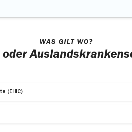
WAS GILT WO?
 oder Auslandskrankens
te (EHIC)
e Krankenversichertenkarte. Sie brauchen kein weitere
Land
Land
 die Türkei oder nach Tunesien brauchen Sie einen Ausl