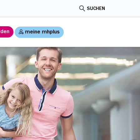
SUCHEN
rden
meine mhplus