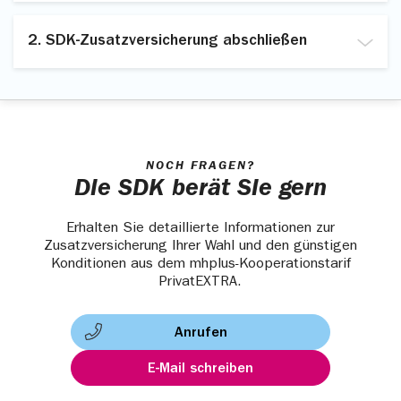
Die Sonderkonditionen aus dem Kooperationstarif
PrivatEXTRA gelten exklusiv für Versicherte der
2. SDK-Zusatzversicherung abschließen
mhplus.
Auf der
SDK-Website
finden Sie alle Details zu
Noch kein Mitglied?
Füllen Sie einfach den
Online-
den individuellen Zusatzversicherungen unseres
Mitgliedsantrag
aus. Alles andere übernehmen wir für
Kooperationspartners.
Sie.
Schließen Sie diese ganz bequem online ab. Unser
Kooperationspartner berät Sie gerne, falls noch
NOCH FRAGEN?
Fragen offen sind.
Die SDK berät Sie gern
Erhalten Sie detaillierte Informationen zur
Zusatzversicherung Ihrer Wahl und den günstigen
Konditionen aus dem mhplus-Kooperationstarif
PrivatEXTRA.
Anrufen
E-Mail schreiben