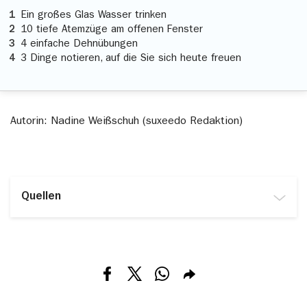
Ein großes Glas Wasser trinken
10 tiefe Atemzüge am offenen Fenster
4 einfache Dehnübungen
3 Dinge notieren, auf die Sie sich heute freuen
Autorin: Nadine Weißschuh (suxeedo Redaktion)
Quellen
www.fh-kiel.de/news/routine-am-morgen-erleichtert-
den-start-in-den-tag/, abgerufen am 14.03.2025
psycnet.apa.org/doiLanding?
doi=10.1037%2Fhea0000510, abgerufen am
Teilen via Facebook
Teilen via X
Teilen via Whatsapp
Teilen via E-mail
14.03.2025