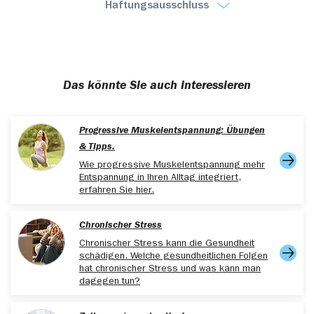
jcsm.aasm.org/doi/10.5664/jcsm.4950, abgerufen
Haftungsausschluss
am 14.03.2025
www.stiftung-
gesundheitswissen.de/wissen/gesuender-leben-mit-
bewegung/warum-ist-bewegung-wichtig, abgerufen
Das könnte Sie auch interessieren
am 14.03.2025
www.aerzteblatt.de/archiv/sport-und-immunsystem-
08c338b0-e17a-4eb5-8741-cc9ad2320b39,
Progressive Muskelentspannung: Übungen
abgerufen am 14.03.2025
& Tipps.
www.forschung-und-lehre.de/forschung/meditation-
Wie progressive Muskelentspannung mehr
und-wissenschaft-
Entspannung in Ihren Alltag integriert,
erfahren Sie hier.
194#:~:text=Lohnt%20sich%20das%20Meditieren%3F,ni
abgerufen am 14.03.2025
Chronischer Stress
biak.med.uni-
rostock.de/fileadmin/Verwaltung/pflege/OMW_Nr.110_UM
Chronischer Stress kann die Gesundheit
schädigen. Welche gesundheitlichen Folgen
abgerufen am 14.03.2025
hat chronischer Stress und was kann man
dagegen tun?
www.oekotest.de/essen-trinken/Gesundes-
Fruehstueck-Diese-drei-einfachen-Rezepte-sind-
unschlagbar_11732_1.html, abgerufen am