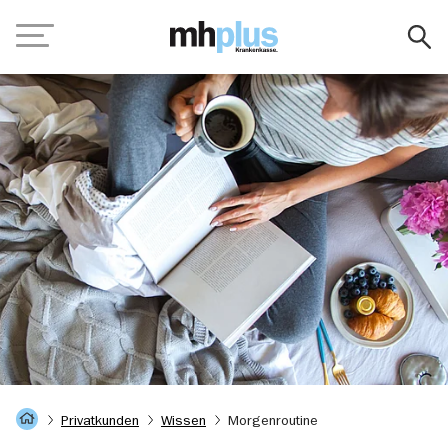
Zum Hauptinhalt springen
Navigation
Startseite
Privatkunden
Wissen
Morgenroutine