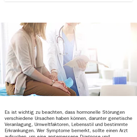
Insulin, ein Hormon, das in der Bauchspeicheldrüse
Müdigkeit und anderen Symptomen führen.
produziert wird, reguliert den Blutzuckerspiegel.
Hormonelle Ungleichgewichte können die
Insulinsensitivität beeinflussen und das Risiko von
Diabetes Typ 2 erhöhen.
Es ist wichtig zu beachten, dass hormonelle Störungen
verschiedene Ursachen haben können, darunter genetische
Veranlagung, Umweltfaktoren, Lebensstil und bestimmte
Erkrankungen. Wer Symptome bemerkt, sollte einen Arzt