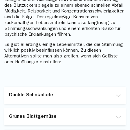
Energie liefern. Allerdings führt dieser schnelle Anstieg
des Blutzuckerspiegels zu einem ebenso schnellen Abfall.
Müdigkeit, Reizbarkeit und Konzentrationsschwierigkeiten
sind die Folge. Der regelmäßige Konsum von
zuckerhaltigen Lebensmitteln kann also langfristig zu
Stimmungsschwankungen und einem erhöhten Risiko für
psychische Erkrankungen führen.
Es gibt allerdings einige Lebensmittel, die die Stimmung
wirklich positiv beeinflussen können. Zu diesen
Alternativen sollte man also greifen, wenn sich Gelüste
oder Heißhunger einstellen:
Dunkle Schokolade
Dunkle Schokolade enthält Tryptophan, eine
Aminosäure, die an der Produktion von Serotonin
Grünes Blattgemüse
beteiligt ist. Serotonin spielt eine entscheidende
Rolle bei der Regulierung von Stimmung, Schlaf,
Gemüse wie Spinat, Grünkohl und Brokkoli sind reich