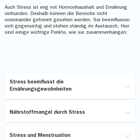
Auch Stress ist eng mit Hormonhaushalt und Ernährung
verbunden. Deshalb können die Bereiche nicht
voneinander getrennt gesehen werden. Sie beeinflussen
sich gegenseitig und stehen ständig im Austausch. Hier
sind einige wichtige Punkte, wie sie zusammenhängen:
Stress beeinflusst die
Ernährungsgewohnheiten
In Zeiten von Stress neigen manche Menschen dazu,
ihre Ernährungsgewohnheiten zu verändern. Dies hat
Nährstoffmangel durch Stress
oft mit den hormonellen Veränderungen zu tun. Durch
den Anstieg des Blutzuckerspiegels, greifen viele
Stress kann den Körper dazu bringen, bestimmte
Menschen vermehrt nach Lebensmitteln mit hohem
Nährstoffe schneller zu verbrauchen, was zu einem
Zucker
- und Fettgehalt greifen. Zuckerhaltige und
Stress und Menstruation
erhöhten Bedarf an bestimmten Vitaminen und
fettreiche Lebensmittel können nämlich schnell