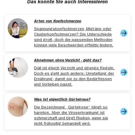
Das könnte Sie auch interessieren
hilfe/hausapotheke, abgerufen am 20.10.2025
www.kindergesundheit-info.de/themen/krankes-
kind/alltagstipps/im-krankheitsfall/hausapotheke/,
Arten von Kopfschmerzen
abgerufen am 20.10.2025
Spannungskopfschmerzen, Migräne oder
Clusterkopfschmerzen? Die Unterschiede
sind groß, doch die passenden Methoden
können viele Beschwerden effektiv lindern.
Abnehmen ohne Verzicht - geht das?
Diät ist gleich Verzicht und strenge Regeln.
Doch es geht auch anders: Umstellung der
Ernährung, damit sie zu den Bedürfnissen
und Vorlieben passt.
Was ist eigentlich Gürtelrose?
Die Bezeichnung „Gürtelrose“ klingt so
harmlos. Aber die Viruserkrankung ist
schmerzhaft und birgt Risiken, wenn sie
nicht frühzeitig behandelt wird.