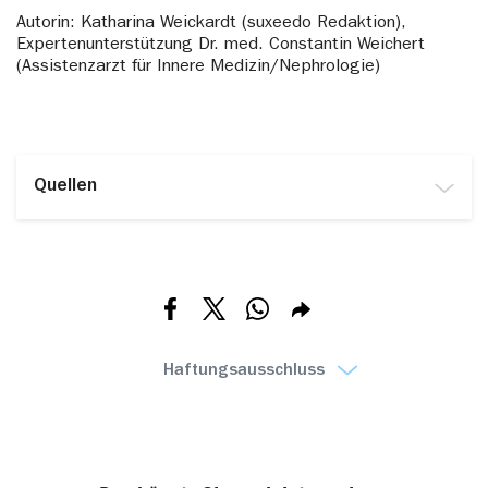
Verstauchungen sowie kühlende Gele bei
Autorin: Katharina Weickardt (suxeedo Redaktion),
Insektenstichen. Bei Babys gehört zusätzlich eine
Expertenunterstützung Dr. med. Constantin Weichert
Zinksalbe für den Windelbereich dazu.
(Assistenzarzt für Innere Medizin/Nephrologie)
Quellen
www.malteser.de/aware/hilfreich/tipps-vom-arzt-was-
gehoert-in-die-hausapotheke.html, abgerufen am
20.10.2025
www.bbk.bund.de/DE/Warnung-
Teilen via Facebook
Teilen via X
Teilen via Whatsapp
Teilen via E-mail
Vorsorge/Vorsorge/So-koennen-Sie-sich-
vorbereiten/Hausapotheke/hausapotheke_node.html,
Haftungsausschluss
abgerufen am 20.10.2025
www.gesundheit.gv.at/gesundheitsleistungen/medikament
hausapotheke.html, abgerufen am 20.10.2025
www.stiftung-gesundheitswissen.de/erste-