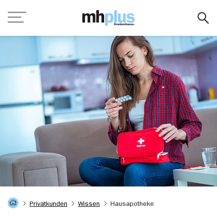
Zum Hauptinhalt springen
Navigation
Startseite
Privatkunden
Wissen
Hausapotheke