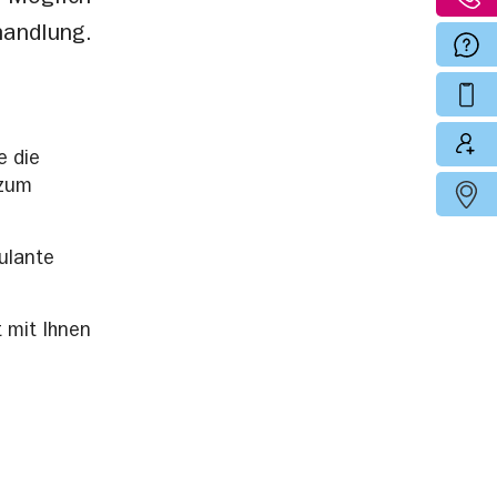
andlung.
e die
 zum
ulante
t mit Ihnen