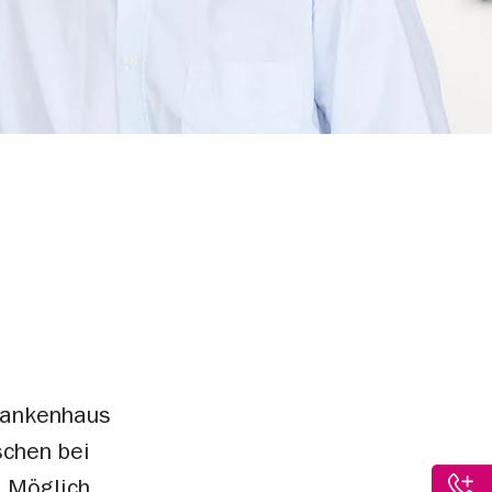
rankenhaus
schen bei
. Möglich