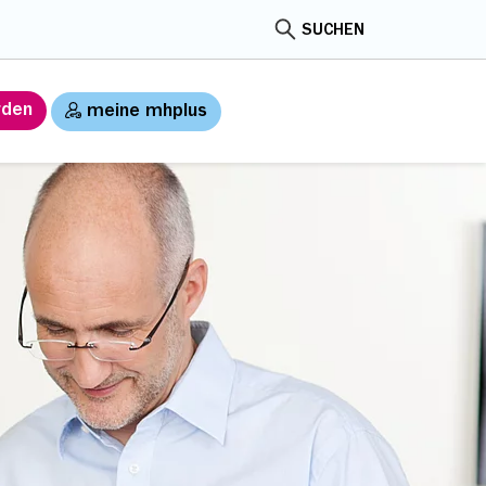
SUCHEN
rden
meine mhplus