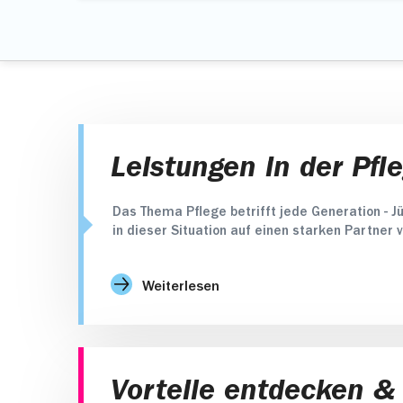
Die häusliche Krankenpflege gibt es, wen
Für psychisch schwer kranke Menschen gib
Ihnen Ihr Arzt diese verordnet,
möglichst selbstständig zu Hause zu leben
Sie diese vorher bei Ihrer mhplus beant
geschulte Pflegedienste, die unter ander
keine andere Person in Ihrem im Hausha
Leistungen in der Pfl
Das Thema Pflege betrifft jede Generation - Jü
in dieser Situation auf einen starken Partner 
Weiterlesen
Vorteile entdecken &