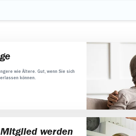
n
t es eine besondere Art der häuslichen Krankenpflege. 
. Ein Facharzt für Psychiatrie oder Neurologie stellt da
ragen,
em bei der Bewältigung von Krisensituationen zur Seite
lt lebt, die sich um Sie kümmern kann.
ege
ngere wie Ältere. Gut, wenn Sie sich
verlassen können.
 Mitglied werden