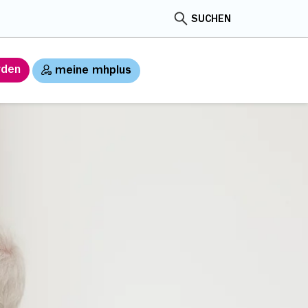
SUCHEN
rden
meine mhplus