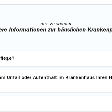
GUT ZU WISSEN
ere Informationen zur häuslichen Krankenp
flege?
nahmen, die dafür sorgen, dass sich Ihr Gesundheitszu
em Unfall oder Aufenthalt im Krankenhaus Ihren H
en,
ch dabei bis zu 4 Wochen. Sie helfen Ihnen zum Beispie
rankenpflege, wenn diese medizinisch notwendig ist. Ein
lfe bei der Körperpflege.