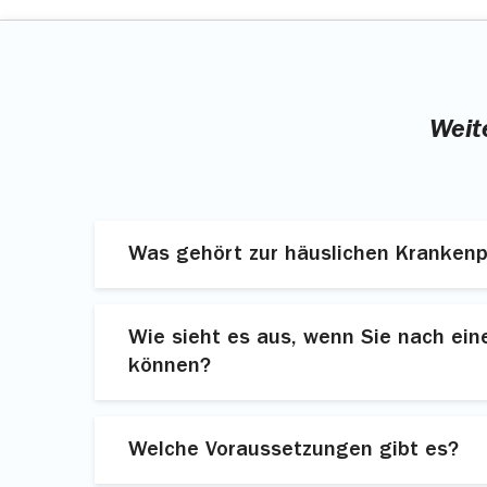
Weit
Was gehört zur häuslichen Krankenp
Die häusliche Krankenpflege umfasst Maß
Beispiel:
Wie sieht es aus, wenn Sie nach ein
können?
Kompressionsstrümpfe an- und auszieh
Medikamente geben oder
Dann unterstützt Sie der Pflegedienst au
Verbände wechseln.
Welche Voraussetzungen gibt es?
Ihr Arzt verordnet Ihnen die häusliche K
Bei der Grundpflege gibt’s zum Beispiel Hi
dann um Sie.