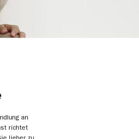
e
andlung an
st richtet
ie lieber zu