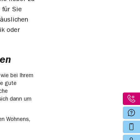
 für Sie
häuslichen
ik oder
ren
 wie bei Ihrem
ne gute
iche
sich dann um
ten Wohnens,