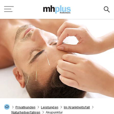
Zum Hauptinhalt springen
Navigation
Startseite
Privatkunden
Leistungen
Im Krankheitsfall
Naturheilverfahren
Akupunktur