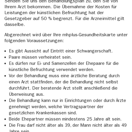
Senden Sie uns den Behandlungsplan zu, den Sie von
gespritzt. Hat eine Befruchtung stattgefunden,
Ihrem Arzt bekommen. Die Übernahme der Kosten für
werden analog zur In-Vitro-Fertilisation bis zu 3 der
Leistungen der künstlichen Befruchtung hat der
Embryonen übertragen. Eine ICSI wird zum Beispiel
Gesetzgeber auf 50 % begrenzt. Für die Arzneimittel gilt
angewendet, wenn beim Mann eine schlechte Qualität
dasselbe.
oder stark verminderte Anzahl der Spermien vorliegt.
Auch wenn keine Spermien in die Samenflüssigkeit
Abgerechnet wird über Ihre mhplus-Gesundheitskarte unter
gelangen können, ist eine Schwangerschaft durch
folgenden Voraussetzungen:
eine ICSI möglich. Dazu werden dem Mann aus dem
Hodengewebe einzelne Spermien entnommen und in
Es gibt Aussicht auf Eintritt einer Schwangerschaft.
die Eizelle gespritzt. Die Methode führt in ca. 30 %
Paare müssen verheiratet sein.
der erfolgreichen Befruchtungen zu einer
Es dürfen nur Ei- und Samenzellen der Ehepaare für die
Schwangerschaft und ist das häufigste Verfahren bei
künstliche Befruchtung verwendet werden.
der Kinderwunschbehandlung.
Vor der Behandlung muss eine ärztliche Beratung durch
einen Arzt stattfinden, der die Behandlung nicht selbst
durchführt. Der beratende Arzt stellt anschließend die
Überweisung aus.
Die Behandlung kann nur in Einrichtungen oder durch Ärzte
genehmigt werden, welche Vertragspartner der
gesetzlichen Krankenkassen sind.
Beide Ehepartner müssen mindestens 25 Jahre alt sein.
Die Frau darf nicht älter als 39, der Mann nicht älter als 49