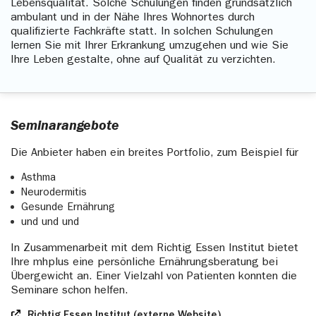
Lebensqualität. Solche Schulungen finden grundsätzlich
medizinischen Rehabilitation, wenn bereits während
ambulant und in der Nähe Ihres Wohnortes durch
dieser Leistung die Notwendigkeit der Durchführung
qualifizierte Fachkräfte statt. In solchen Schulungen
von Rehabilitationssport und Funktionstraining vom
lernen Sie mit Ihrer Erkrankung umzugehen und wie Sie
Arzt der Rehabilitationseinrichtung festgestellt
Ihre Leben gestalte, ohne auf Qualität zu verzichten.
worden ist.
Seminarangebote
Die Anbieter haben ein breites Portfolio, zum Beispiel für
Asthma
Neurodermitis
Gesunde Ernährung
und und und
In Zusammenarbeit mit dem Richtig Essen Institut bietet
Ihre mhplus eine persönliche Ernährungsberatung bei
Übergewicht an. Einer Vielzahl von Patienten konnten die
Seminare schon helfen.