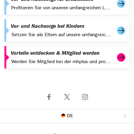
Vor- und Nachsorge für Erwachsene
Profitieren Sie von unseren umfangreichen Leistungen zur Vor- und Nachsorge für Erwachsene. Für ein gesundes und fittes Leben.
Vor- und Nachsorge bei Kindern
Setzen Sie als Eltern auf unsere umfangreichen Leistungen zur Vor- und für Ihre Kinder.
Vorteile entdecken & Mitglied werden
Werden Sie Mitglied bei der mhplus und profitieren Sie von starken Leistungen, digitalen Services und attraktiven Zusatzangeboten.
DE