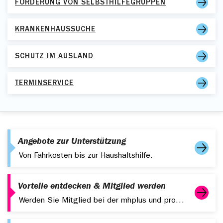
Wenn Sie eine Haushaltshilfe wegen einer
FÖRDERUNG VON SELBSTHILFEGRUPPEN
Schwangerschaft oder Entbindung brauchen, zahlen
Sie keinen Eigenanteil.
KRANKENHAUSSUCHE
SCHUTZ IM AUSLAND
TERMINSERVICE
Angebote zur Unterstützung
Von Fahrkosten bis zur Haushaltshilfe.
Vorteile entdecken & Mitglied werden
Werden Sie Mitglied bei der mhplus und profitieren Sie von starken Leistungen, digitalen Services und attraktiven Zusatzangeboten.