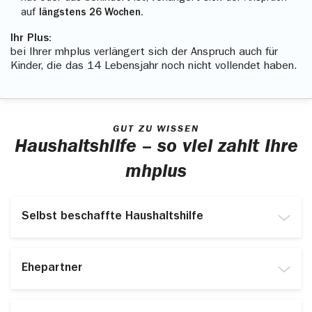
auf
längstens 26 Wochen.
Ihr Plus:
bei Ihrer mhplus verlängert sich der Anspruch auch für
Kinder, die das 14 Lebensjahr noch nicht vollendet haben.
GUT ZU WISSEN
Haushaltshilfe – so viel zahlt Ihre
mhplus
Selbst beschaffte Haushaltshilfe
Wenn Sie selbst eine Haushaltshilfe organisieren,
zahlt Ihre mhplus pro Stunde bis zu 12,25 Euro. Pro
Ehepartner
Tag gibt’s maximal 98,00 Euro.
Wenn Ihr Ehepartner sich um den Haushalt kümmert
und dafür unbezahlten Urlaub nimmt, gibt’s auch Geld