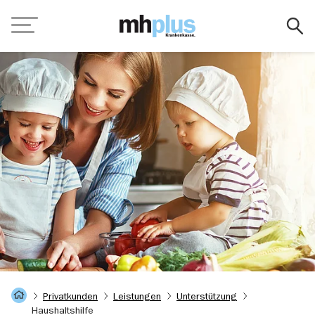
Zum Hauptinhalt springen
Navigation
Startseite
Privatkunden
Leistungen
Unterstützung
Haushaltshilfe