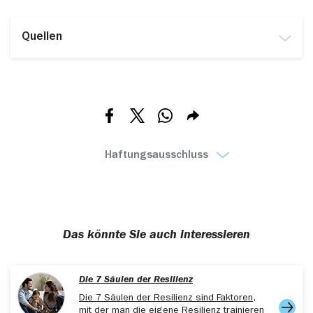
Quellen
www.ardalpha.de/wissen/psychologie/gewohnheit-
aendern-definition-psychologie-rituale-routine-
selbstoptimierung-100.html, abgerufen am
16.06.2025
Teilen via Facebook
Teilen via X
Teilen via Whatsapp
Teilen via E-mail
www.uni-hildesheim.de/kulturpraxis/gewohnheiten/,
abgerufen am 16.06.2025
Haftungsausschluss
www.lungenaerzte-im-
netz.de/krankheiten/nikotinsucht/was-ist-
nikotinsucht/, abgerufen am 16.06.2025
www.ndr.de/ratgeber/Schlechte-Angewohnheit-
Das könnte Sie auch interessieren
loswerden-So-gelingt-es,vorsaetze226.html,
abgerufen am 16.06.2025
Lally, P., Jaarsveld, C., Potts, H., & Wardle, J. (2010).
Die 7 Säulen der Resilienz
How are habits formed: Modelling habit formation in
Die 7 Säulen der Resilienz sind Faktoren,
the real world.
European Journal of Social Psychology
,
mit der man die eigene Resilienz trainieren