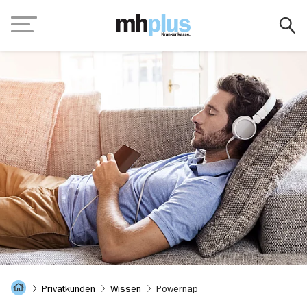
Zum Hauptinhalt springen
Navigation
Startseite
Privatkunden
Wissen
Powernap