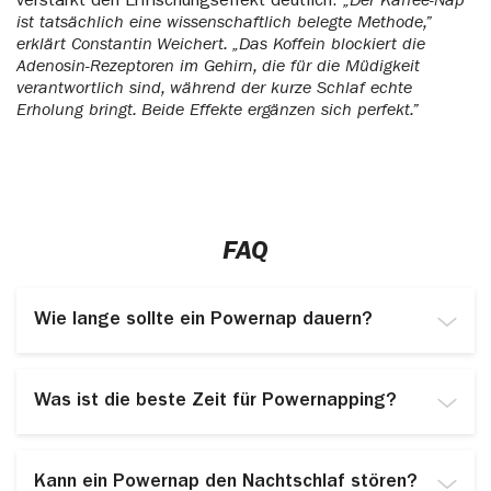
verstärkt den Erfrischungseffekt deutlich.
„Der Kaffee-Nap
ist tatsächlich eine wissenschaftlich belegte Methode,”
erklärt Constantin Weichert. „Das Koffein blockiert die
Adenosin-Rezeptoren im Gehirn, die für die Müdigkeit
verantwortlich sind, während der kurze Schlaf echte
Erholung bringt. Beide Effekte ergänzen sich perfekt.”
FAQ
Wie lange sollte ein Powernap dauern?
Die optimale Dauer liegt zwischen 10 und 20
Minuten. Länger als 30 Minuten sollte ein Powernap
Was ist die beste Zeit für Powernapping?
nicht dauern, da Sie sonst in die Tiefschlafphase
gelangen und sich danach erschöpfter fühlen als
Der ideale Zeitraum liegt zwischen 13 und 15 Uhr,
zuvor. Für Anfänger sind 10 bis 15 Minuten ein guter
wenn das natürliche Energielevel am niedrigsten ist.
Start.
Kann ein Powernap den Nachtschlaf stören?
Nach 16 Uhr ist vom Powernapping abzuraten, da