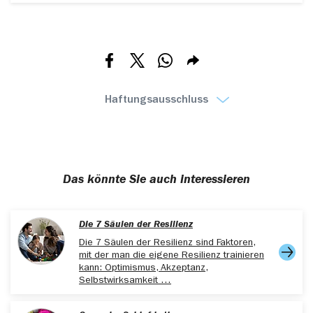
www.test.de/Powernap-Sieben-Tipps-fuers-Nickerchen-
5832083-0/, abgerufen am 06.08.2025
www.aerzteblatt.de/archiv/diagnose-
mittagsmuedigkeit-schlaflos-im-buero-68bdfd1a-eb5f-
Teilen via Facebook
Teilen via X
Teilen via Whatsapp
Teilen via E-mail
446f-b2fb-0fc1e50dc614, abgerufen am 06.08.2025
www.aerztezeitung.de/Medizin/Ausgeschlafen-zum-
Erfolg-durch-Powernapping-325162.html, abgerufen am
Haftungsausschluss
18.08.2025
www.uni-
hamburg.de/newsroom/presse/2025/pm26.html,
abgerufen am 18.08.2025
Das könnte Sie auch interessieren
Die 7 Säulen der Resilienz
Die 7 Säulen der Resilienz sind Faktoren,
mit der man die eigene Resilienz trainieren
kann: Optimismus, Akzeptanz,
Selbstwirksamkeit …