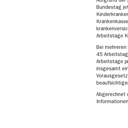
Aufgrund der
Bundestag je
Kinderkranken
Krankenkasse 
krankenversic
Arbeitstage 
Bei mehreren 
45 Arbeitstag
Arbeitstage p
insgesamt ein
Vorausgesetzt
beaufsichtige
Abgerechnet w
Informatione