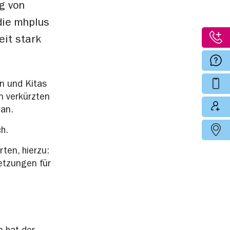
g von
die mhplus
it stark
n und Kitas
n verkürzten
an.
ch.
ten, hierzu:
etzungen für