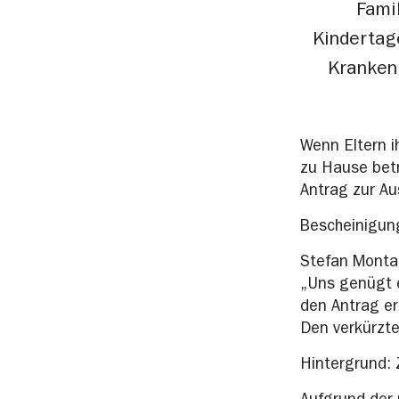
Fami
Kindertag
Kranken
Wenn Eltern i
zu Hause betr
Antrag zur A
Bescheinigunge
Stefan Montag
„Uns genügt e
den Antrag erf
Den verkürzt
Hintergrund: 