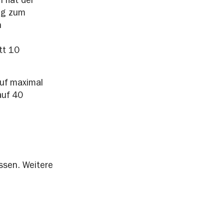
 hat der
ng zum
n
tt 10
auf maximal
auf 40
ssen. Weitere