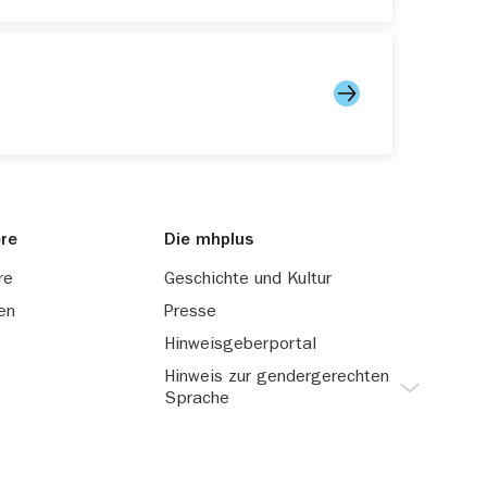
ere
Die mhplus
re
Geschichte und Kultur
en
Presse
Hinweisgeberportal
Hinweis zur gendergerechten
Sprache
Damit unsere Texte leicht
lesbar sind, verzichten wir
auf die gleichzeitige