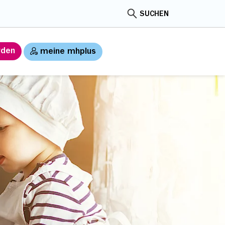
SUCHEN
rden
meine mhplus