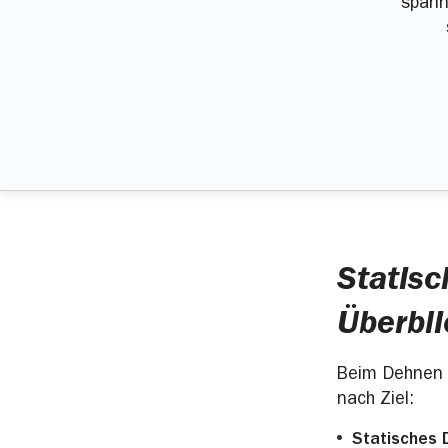
spann
Statis
Überbli
Beim Dehnen g
nach Ziel:
Statisches