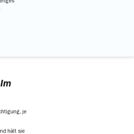
lenges
.
 im
htigung, je
nd hält sie