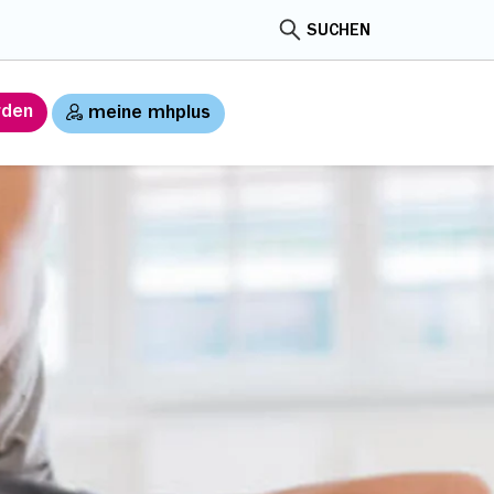
SUCHEN
rden
meine mhplus