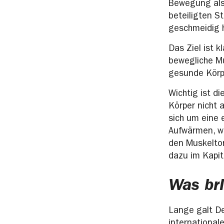
Bewegung als 
beteiligten S
geschmeidig h
Das Ziel ist k
bewegliche Mu
gesunde Körpe
Wichtig ist d
Körper nicht 
sich um eine
Aufwärmen, we
den Muskelton
dazu im Kapit
Was br
Lange galt De