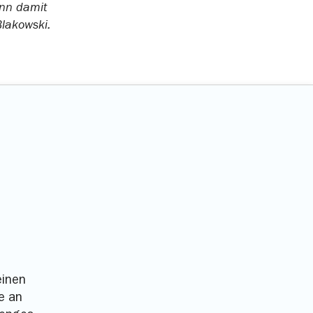
ann damit
Blakowski.
einen
e an