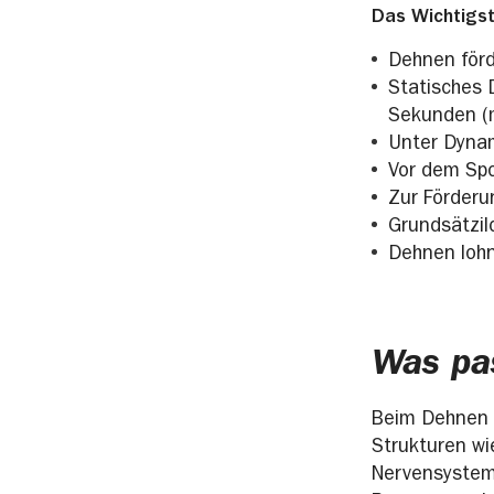
Das Wichtigst
Dehnen förd
Statisches 
Sekunden (
Unter Dynam
Vor dem Spo
Zur Förderu
Grundsätzil
Dehnen lohn
Was pa
Beim Dehnen w
Strukturen wi
Nervensystem 