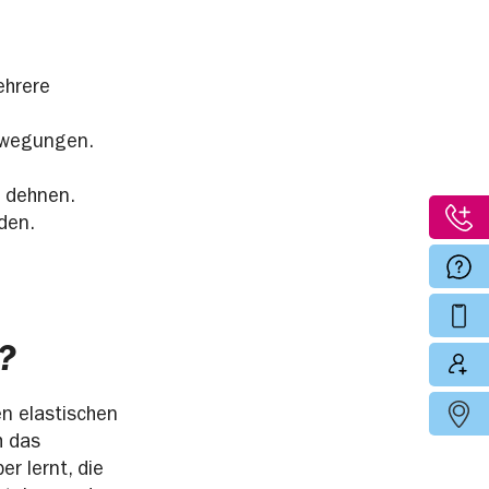
ehrere
ewegungen.
h dehnen.
den.
?
n elastischen
h das
r lernt, die