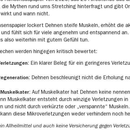
es Konsensuspapier von 2025, das 20 Forschende aus al
at die Mythen rund ums Stretching hinterfragt und gibt Or
wirkt und wann nicht.
enspapier lockert Dehnen steife Muskeln, erhöht die a
 und fühlt sich für viele angenehm und entspannend an.
as also weiterhin mit gutem Gefühl tun.
echen werden hingegen kritisch bewertet:
Verletzungen
: Ein klarer Beleg für ein geringeres Verletz
Regeneration
: Dehnen beschleunigt nicht die Erholung 
 Muskelkater
: Auf Muskelkater hat Dehnen keine nenne
nn Muskelkater entsteht durch winzige Verletzungen in
n und nicht durch verkürzte oder „verspannte“ Muskeln.
ann diese Mikroverletzungen weder verhindern noch hei
in Allheilmittel und auch keine Versicherung gegen Verletz