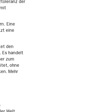
ztoleranz der
mit
rn. Eine
tzt eine
tet den
. Es handelt
her zum
itet, ohne
ken. Mehr
n