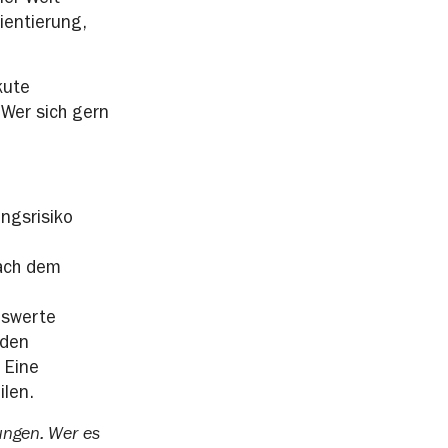
ler Welt
ientierung,
kute
 Wer sich gern
ungsrisiko
nach dem
nswerte
 den
 Eine
len.
ungen. Wer es