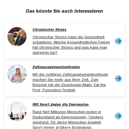
LIFE BALANCE. International Journal of
Multidisciplinary Research in Arts, Science and
Das könnte Sie auch interessieren
Technology. doi.org/10.61778/z0n81p57,
(25.03.2025)
Chernata, T. (2024). Personal boundaries: definition,
Chronischer Stress
role, and impact on mental health. Personality and
Chronischer Stress kann die Gesundheit
environmental issues. doi.org/10.31652/2786-
schädigen. Welche gesundheitlichen Folgen
6033-2024-3(1)-24-30 (25.03.2025)
hat chronischer Stress und was kann man
dagegen tun?
Zeitmanagementmethoden
Mit der richtigen Zeitmanagementmethode
machen Sie mehr aus Ihrer Zeit. Zum
Beispiel mit der Eisenhower-Matix, Eat the
Frog, Pomodoro-Technik
Mit Sport gegen die Depression
Rund fünf Millionen Menschen leiden in
Deutschland an Depressionen, Tendenz
steigend. Für diese Menschen gewinnt
Sport immer größere Bedeutung.