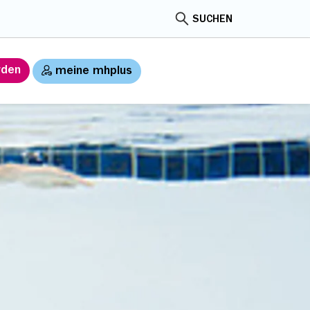
SUCHEN
rden
meine mhplus