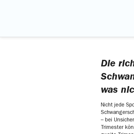
Die ric
Schwang
was ni
Nicht jede Sp
Schwangerscha
– bei Unsiche
Trimester kön