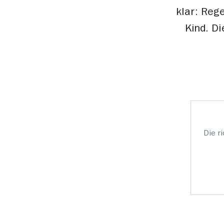
klar: Reg
Kind. Di
Die r