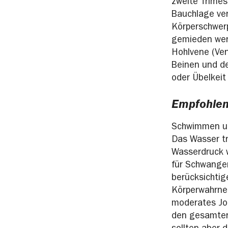
zweite Trimest
Bauchlage ver
Körperschwerp
gemieden wer
Hohlvene (Ven
Beinen und d
oder Übelkeit
Empfohlen
Schwimmen un
Das Wasser tr
Wasserdruck w
für Schwange
berücksichtig
Körperwahrneh
moderates Jog
den gesamten