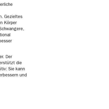
erliche
. Gezieltes
en Körper
„Schwangere,
tional
besser
r. Der
rstützt die
tiv: Sie kann
erbessern und