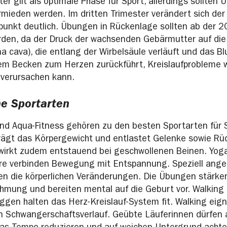
er gilt als optimale Phase für Sport, allerdings sollten
mieden werden. Im dritten Trimester verändert sich der
unkt deutlich. Übungen in Rückenlage sollten ab der 2
den, da der Druck der wachsenden Gebärmutter auf die
a cava), die entlang der Wirbelsäule verläuft und das Bl
em Becken zum Herzen zurückführt, Kreislaufprobleme w
 verursachen kann.
e Sportarten
d Aqua-Fitness gehören zu den besten Sportarten für
ägt das Körpergewicht und entlastet Gelenke sowie Rü
irkt zudem entstauend bei geschwollenen Beinen. Yoga
re verbinden Bewegung mit Entspannung. Speziell ang
en die körperlichen Veränderungen. Die Übungen stärke
mung und bereiten mental auf die Geburt vor. Walking
gen halten das Herz-Kreislauf-System fit. Walking eigne
 Schwangerschaftsverlauf. Geübte Läuferinnen dürfen 