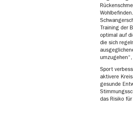
Rückenschmer
Wohlbefinden
Schwangersch
Training der 
optimal auf d
die sich regel
ausgeglichene
umzugehen“,
Sport verbes
aktivere Krei
gesunde Entwi
Stimmungssch
das Risiko fü