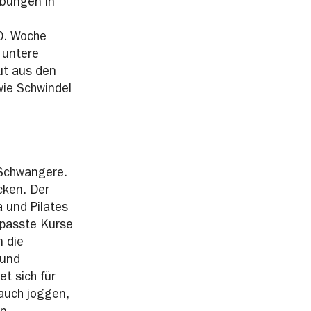
 Übungen in
0. Woche
 untere
ut aus den
ie Schwindel
 Schwangere.
cken. Der
 und Pilates
epasste Kurse
n die
 und
t sich für
auch joggen,