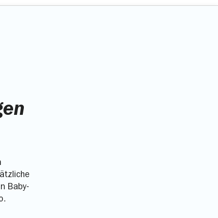
gen
n
ätzliche
en Baby-
o.