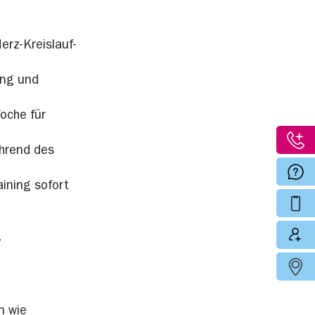
rz-Kreislauf-
ing und
Woche für
ährend des
ining sofort
n wie