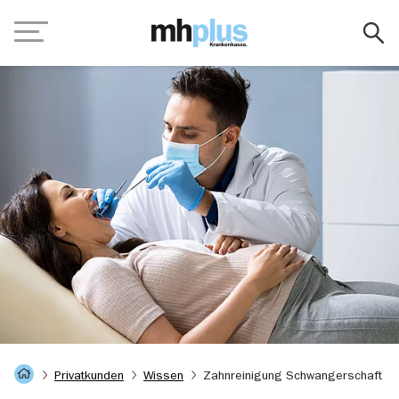
Zum Hauptinhalt springen
Navigation
Startseite
Privatkunden
Wissen
Zahnreinigung Schwangerschaft