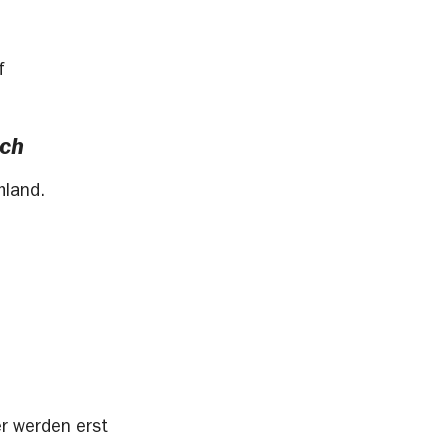
f
sch
hland.
er werden erst