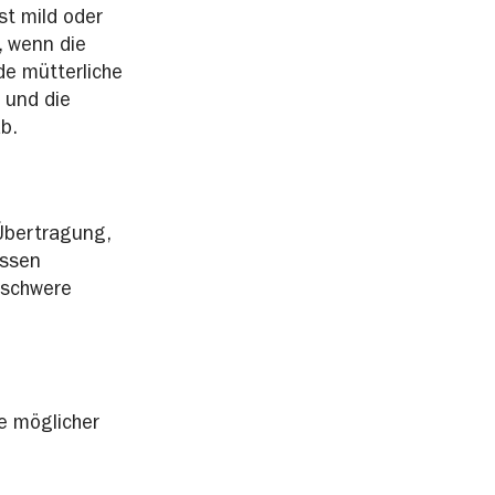
st mild oder
, wenn die
de mütterliche
 und die
b.
 Übertragung,
assen
 schwere
e möglicher