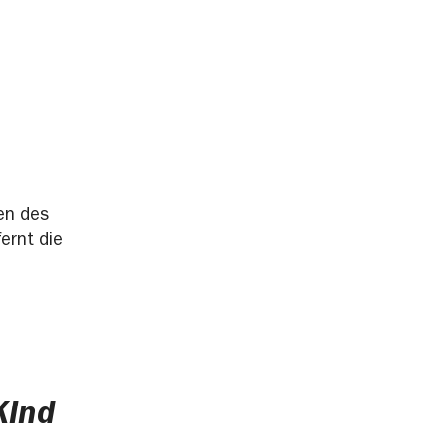
en des
ernt die
Kind