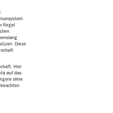
e
Immunsystem
r Regel
ichen
ebenslang
hützen. Diese
rschaft
chaft. Hier
nta auf das
angere ohne
 beachten