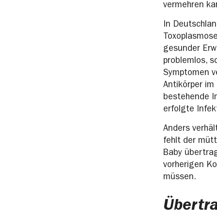
vermehren ka
In Deutschlan
Toxoplasmose
gesunder Erw
problemlos, s
Symptomen ver
Antikörper im
bestehende Im
erfolgte Infek
Anders verhäl
fehlt der müt
Baby übertrag
vorherigen K
müssen.
Übertr