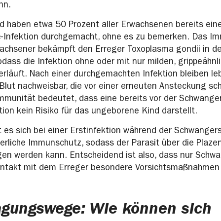
nn.
d haben etwa 50 Prozent aller Erwachsenen bereits ein
-Infektion durchgemacht, ohne es zu bemerken. Das 
achsener bekämpft den Erreger Toxoplasma gondii in de
odass die Infektion ohne oder mit nur milden, grippeähnl
läuft. Nach einer durchgemachten Infektion bleiben l
 Blut nachweisbar, die vor einer erneuten Ansteckung sc
munität bedeutet, dass eine bereits vor der Schwange
tion kein Risiko für das ungeborene Kind darstellt.
t es sich bei einer Erstinfektion während der Schwangers
terliche Immunschutz, sodass der Parasit über die Plaze
en werden kann. Entscheidend ist also, dass nur Schw
ontakt mit dem Erreger besondere Vorsichtsmaßnahmen
agungswege: Wie können sich