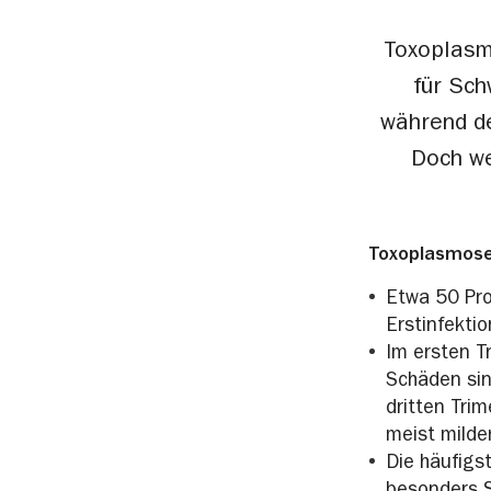
Toxoplasmo
für Sch
während d
Doch we
Toxoplasmose
Etwa 50 Pro
Erstinfekti
Im ersten T
Schäden sin
dritten Trim
meist milde
Die häufigs