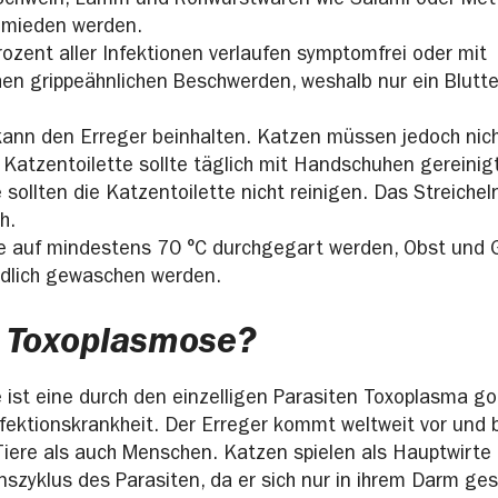
chwein, Lamm und Rohwurstwaren wie Salami oder Mett
emieden werden.
rozent aller Infektionen verlaufen symptomfrei oder mit
hen grippeähnlichen Beschwerden, weshalb nur ein Blutt
ann den Erreger beinhalten. Katzen müssen jedoch ni
 Katzentoilette sollte täglich mit Handschuhen gereinig
ollten die Katzentoilette nicht reinigen. Das Streicheln
ch.
lte auf mindestens 70 °C durchgegart werden, Obst und
ndlich gewaschen werden.
t Toxoplasmose?
ist eine durch den einzelligen Parasiten Toxoplasma go
fektionskrankheit. Der Erreger kommt weltweit vor und b
iere als auch Menschen. Katzen spielen als Hauptwirte 
nszyklus des Parasiten, da er sich nur in ihrem Darm ges