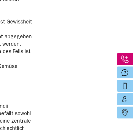
 sollten
est Gewissheit
cht abgegeben
t werden.
 des Fells ist
 Gemüse
ndii
efällt sowohl
eine zentrale
chlechtlich