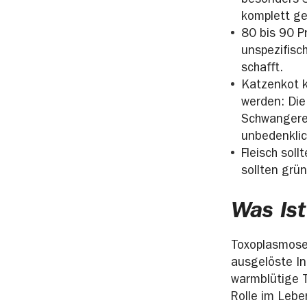
besonders S
komplett g
80 bis 90 P
unspezifisc
schafft.
Katzenkot k
werden: Die
Schwangere s
unbedenkli
Fleisch sol
sollten grü
Was is
Toxoplasmose 
ausgelöste In
warmblütige T
Rolle im Lebe