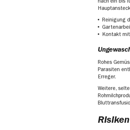
nach ein bis 
Hauptansteck
Reinigung d
Gartenarbeit
Kontakt mit
Ungewasc
Rohes Gemüse
Parasiten ent
Erreger.
Weitere, selt
Rohmilchprodu
Bluttransfusi
Risiken