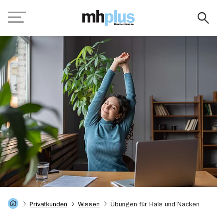
Zum Hauptinhalt springen
Navigation
Startseite
Privatkunden
Wissen
Übungen für Hals und Nacken