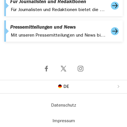
Für Journalisten und Redaktionen
Für Journalisten und Redaktionen bietet die Pressestelle umfangreiche Informationen, Bildmaterial, Studien und Kurzumfragen. Sprechen Sie uns an.
Pressemitteilungen und News
Mit unseren Pressemitteilungen und News bieten wir Ihnen einen umfangreichen Service. Lesen Sie aktuelle Nachrichten rund um Ihre Gesundheit und die mhplus.
DE
Datenschutz
Impressum