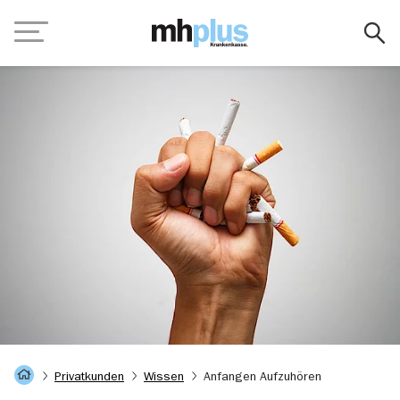
Zum Hauptinhalt springen
Navigation
Startseite
Privatkunden
Wissen
Anfangen Aufzuhören