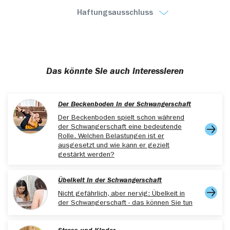
stillzeit
, (20.02.2025)
Haftungsausschluss
register.awmf.org/assets/guidelines/062-
005l_S2k_Behandlung_Migraene_und_idiopathische_Kopfs
(20.02.2025)
Das könnte Sie auch interessieren
Der Beckenboden in der Schwangerschaft
Der Beckenboden spielt schon während
der Schwangerschaft eine bedeutende
Rolle. Welchen Belastungen ist er
ausgesetzt und wie kann er gezielt
gestärkt werden?
Übelkeit in der Schwangerschaft
Nicht gefährlich, aber nervig: Übelkeit in
der Schwangerschaft - das können Sie tun