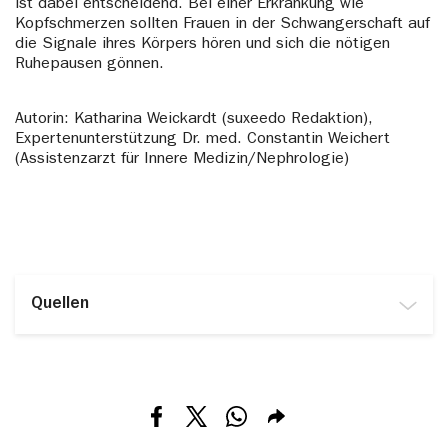
ist dabei entscheidend. Bei einer Erkrankung wie
Kopfschmerzen sollten Frauen in der Schwangerschaft auf
die Signale ihres Körpers hören und sich die nötigen
Ruhepausen gönnen.
Autorin: Katharina Weickardt (suxeedo Redaktion),
Expertenunterstützung Dr. med. Constantin Weichert
(Assistenzarzt für Innere Medizin/Nephrologie)
Quellen
www.familienplanung.de/schwangerschaft/die-
schwangerschaft/beschwerden-und-
krankheiten/beschwerden/kopfschmerzen/
( 20.02.2025)
www.schmerzgesellschaft.de/topnavi/patienteninformatio
Teilen via Facebook
Teilen via X
Teilen via Whatsapp
Teilen via E-mail
bei-schmerz/schmerztherapie-in-schwangerschaft-und-