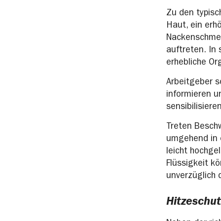
Zu den typisc
Haut, ein erh
Nackenschmer
auftreten. In
erhebliche Or
Arbeitgeber s
informieren u
sensibilisieren
Treten Beschw
umgehend in 
leicht hochge
Flüssigkeit kö
unverzüglich 
Hitzeschut