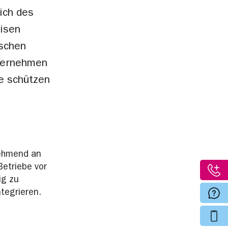
ich des
isen
tschen
nternehmen
e schützen
nehmend an
Betriebe vor
ig zu
tegrieren.