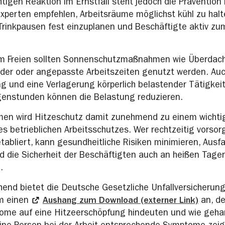
htigen Reaktion im Ernstfall steht jedoch die Prävention
Experten empfehlen, Arbeitsräume möglichst kühl zu halt
rinkpausen fest einzuplanen und Beschäftigte aktiv zu
 im Freien sollten Sonnenschutzmaßnahmen wie Überdac
er oder angepasste Arbeitszeiten genutzt werden. Auc
ng und eine Verlagerung körperlich belastender Tätigkeit
genstunden können die Belastung reduzieren.
men wird Hitzeschutz damit zunehmend zu einem wichti
es betrieblichen Arbeitsschutzes. Wer rechtzeitig vorsor
bliert, kann gesundheitliche Risiken minimieren, Ausfa
d die Sicherheit der Beschäftigten auch an heißen Tage
.
end bietet die Deutsche Gesetzliche Unfallversicheru
m einen
Aushang zum Download (externer Link)
an, de
ome auf eine Hitzeerschöpfung hindeuten und wie geha