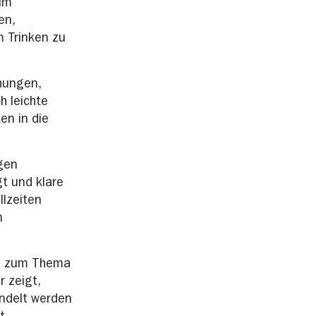
 im
en,
m Trinken zu
hungen,
h leichte
en in die
gen
gt und klare
llzeiten
n
ng zum Thema
r zeigt,
ndelt werden