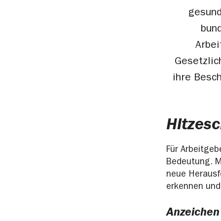
gesund
bun
Arbei
Gesetzlic
ihre Besc
Hitzesc
Für Arbeitge
Bedeutung. Me
neue Herausfo
erkennen und
Anzeichen