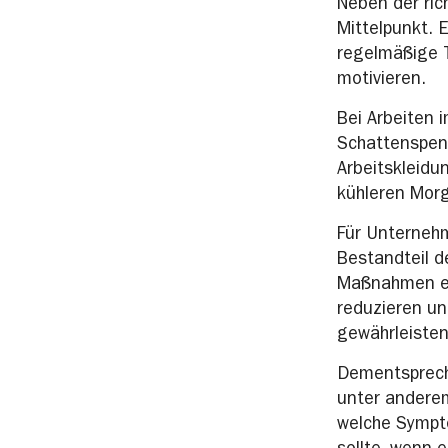
Neben der ric
Mittelpunkt. 
regelmäßige T
motivieren.
Bei Arbeiten
Schattenspend
Arbeitskleidu
kühleren Mor
Für Unterneh
Bestandteil d
Maßnahmen eta
reduzieren un
gewährleisten
Dementsprech
unter andere
welche Sympt