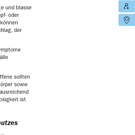
te und blasse
pf- oder
 können
hlag, der
 Symptome
älle
ffene sollten
örper sowie
 ausreichend
osigkeit ist
hutzes