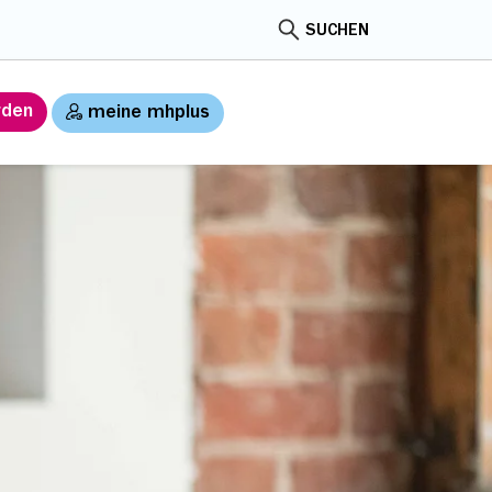
SUCHEN
rden
meine mhplus