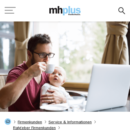
Zum Hauptinhalt springen
Navigation
Startseite
Firmenkunden
Service & Informationen
Ratgeber Firmenkunden