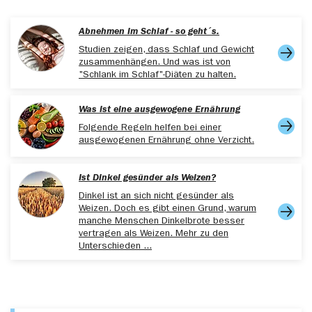
www.bzfe.de/ernaehrung/ernaehrungswissen/gesundheit/
Abnehmen im Schlaf - so geht´s.
(03.12.2024)
Studien zeigen, dass Schlaf und Gewicht
www.eufic.org/de/gesund-leben/artikel/sind-
zusammenhängen. Und was ist von
fermentierte-nahrungsmittel-gesund (06.12.2024)
"Schlank im Schlaf"-Diäten zu halten.
www.bzfe.de/nachhaltiger-konsum/haltbares-aus-der-
Was ist eine ausgewogene Ernährung
eigenen-kueche/vergaeren/ (06.12.2024)
Folgende Regeln helfen bei einer
www.pharmawiki.ch/wiki/index.php?
ausgewogenen Ernährung ohne Verzicht.
wiki=Fermentierte_Lebensmittel (06.12.2024)
www.mri.bund.de/fileadmin/MRI/Verbrauchermedien/PDFU
Ist Dinkel gesünder als Weizen?
Booklet-MRI-Ferm_Lebensmittel_bfrei.pdf
Dinkel ist an sich nicht gesünder als
(09.12.2024)
Weizen. Doch es gibt einen Grund, warum
manche Menschen Dinkelbrote besser
www.mri.bund.de/fileadmin/MRI/Verbrauchermedien/PDFU
vertragen als Weizen. Mehr zu den
Booklet-MRI-Meisterk%C3%B6che_bfrei.pdf
Unterschieden ...
(09.12.2024)
www.dge.de/wissenschaft/referenzwerte/alkohol/
(10.12.2024)