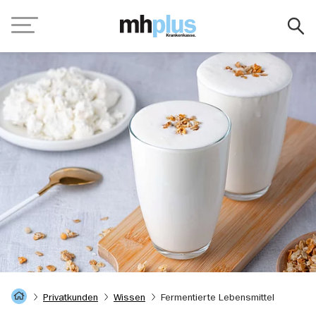
Zum Hauptinhalt springen
Navigation
Startseite
Privatkunden
Wissen
Fermentierte Lebensmittel